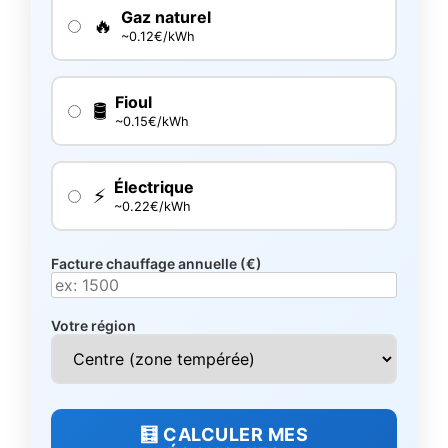
Gaz naturel
🔥
~0.12€/kWh
Fioul
🛢️
~0.15€/kWh
Électrique
⚡
~0.22€/kWh
Facture chauffage annuelle (€)
Votre région
🧮 CALCULER MES