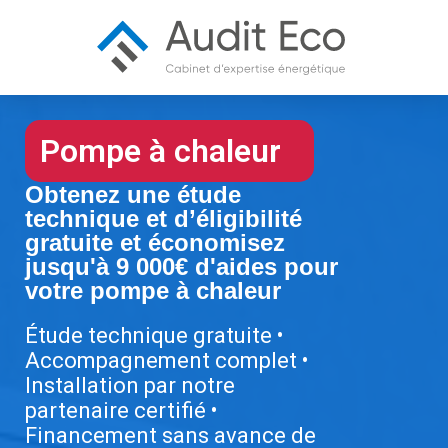
Pompe à chaleur
Obtenez une étude
technique et d’éligibilité
gratuite et économisez
jusqu'à 9 000€ d'aides pour
votre pompe à chaleur
Étude technique gratuite •
Accompagnement complet •
Installation par notre
partenaire certifié •
Financement sans avance de