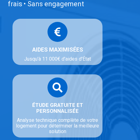
frais • Sans engagement
AIDES MAXIMISÉES
Jusqu'à 11 000€ d'aides d'État
ÉTUDE GRATUITE ET
PERSONNALISÉE
Analyse technique complète de votre
logement pour déterminer la meilleure
solution