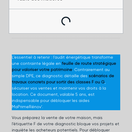
L’essentiel à retenir : l’audit énergétique transforme
une contrainte légale en
feuille de route stratégique
pour valoriser votre patrimoine
. Contrairement au
simple DPE, ce diagnostic détaille des
scénarios de
travaux concrets pour sortir des classes F ou G
,
sécuriser vos ventes et maintenir vos droits à la
location. Ce document, valable 5 ans, est
indispensable pour débloquer les aides
MaPrimeRénov’.
Vous préparez la vente de votre maison, mais
l’étiquette F de votre diagnostic bloque vos projets et
inquiète les acheteurs potentiels. Pour débloquer