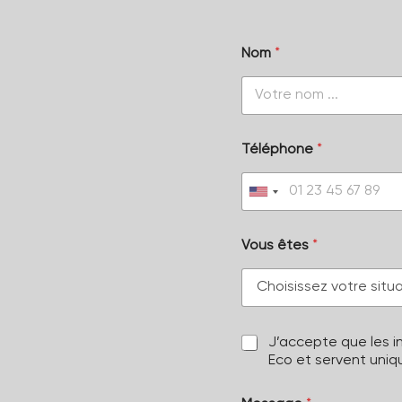
Nom
*
Téléphone
*
U
n
i
t
Vous êtes
*
e
d
S
t
a
t
J’accepte que les in
e
Eco et servent uni
s
+