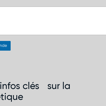
ande
infos clés sur la
tique