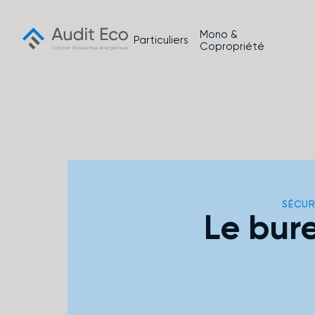
Skip
to
content
Mono &
Particuliers
Copropriété
SÉCUR
Le bur