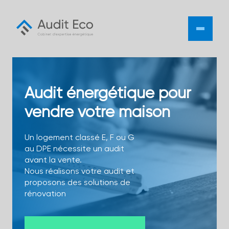
Skip
to
content
Audit énergétique pour
vendre votre maison
Un logement classé E, F ou G
au DPE nécessite un audit
avant la vente.
Nous réalisons votre audit et
proposons des solutions de
rénovation