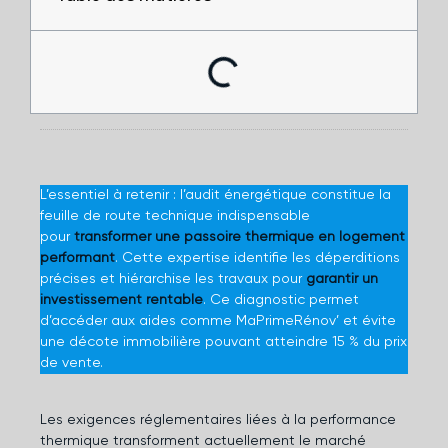
L’essentiel à retenir : l’audit énergétique constitue la
feuille de route technique indispensable
pour
transformer une passoire thermique en logement
performant
. Cette expertise identifie les déperditions
précises et hiérarchise les travaux pour
garantir un
investissement rentable
. Ce diagnostic permet
d’accéder aux aides comme MaPrimeRénov’ et évite
une décote immobilière pouvant atteindre 15 % du prix
de vente.
Les exigences réglementaires liées à la performance
thermique transforment actuellement le marché