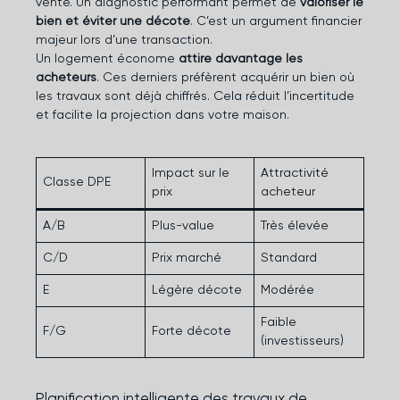
vente. Un diagnostic performant permet de
valoriser le
bien et éviter une décote
. C’est un argument financier
majeur lors d’une transaction.
Un logement économe
attire davantage les
acheteurs
. Ces derniers préfèrent acquérir un bien où
les travaux sont déjà chiffrés. Cela réduit l’incertitude
et facilite la projection dans votre maison.
Impact sur le
Attractivité
Classe DPE
prix
acheteur
A/B
Plus-value
Très élevée
C/D
Prix marché
Standard
E
Légère décote
Modérée
Faible
F/G
Forte décote
(investisseurs)
Planification intelligente des travaux de